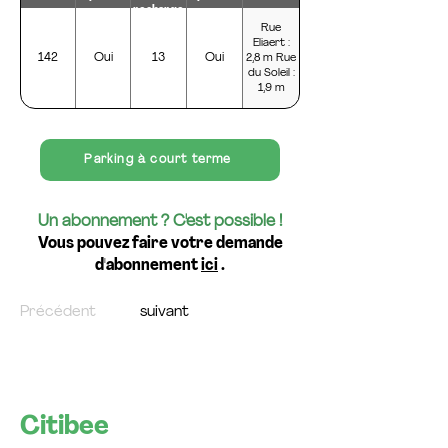
recharge
Rue
Eliaert :
142
Oui
13
Oui
2,8 m Rue
du Soleil :
1,9 m
Parking à court terme
Un abonnement ? C'est possible !
Vous pouvez faire votre demande
d'abonnement
ici
.
Précédent
suivant
Citibee