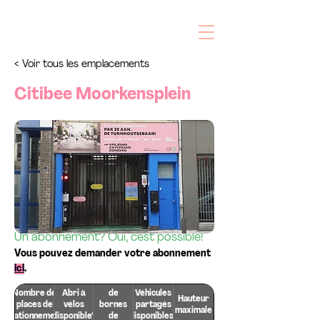
< Voir tous les emplacements
Citibee Moorkensplein
Stationnement courte durée 
disponible? Oui!
Les réservations peuvent être faites ici
Un abonnement? Oui, c'est possible!
Vous pouvez demander votre abonnement 
ici
.
Nombre
Nombre de
Abri à
de
Véhicules
Hauteur
places de
vélos
bornes
partagés
maximale
stationnement
disponible?
de
disponibles?