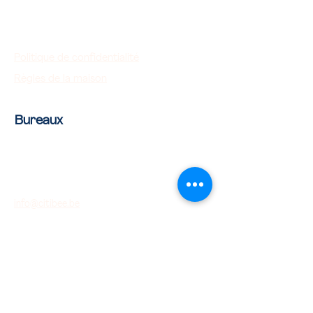
Let's shape smart cities
together!
Politique de confidentialité
Règles de la maison
Bureaux
Rue Van Camp 20
B-2060 Anvers, Belgique
03/288 28 30
info@citibee.be
IBAN: BE74736060793907
Numéro de chambre de commerce:
0736.640.467
TVA:
BE0736.640.467
Questions?