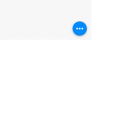
OPMERKING
: voor onze parking in
Oostende
wijken de tarieven af van de bovenstaande
berekening, en wel als volgt:
15 juni - 15 september: €250,00 per maand
1 maand €175,00 (€175,00 vooraf te betalen)
1 kwartaal €165,00/maand (€495,00 vooraf te
betalen)
1 Jaar €150,00/maand (€1800,00 vooraf te betalen)
Verstuur