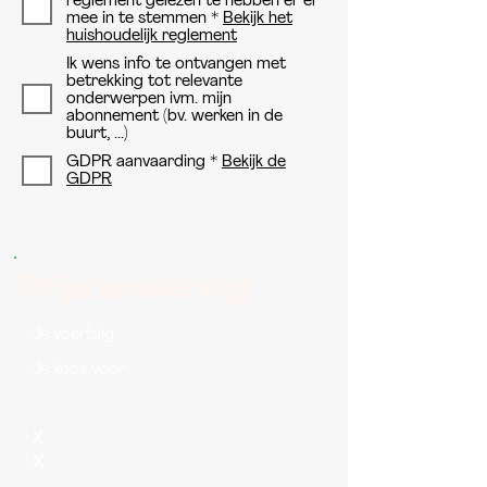
reglement gelezen te hebben er er
mee in te stemmen *
Bekijk het
huishoudelijk reglement
Ik wens info te ontvangen met
betrekking tot relevante
onderwerpen ivm. mijn
abonnement (bv. werken in de
buurt, ...)
GDPR aanvaarding *
Bekijk de
GDPR
Prijsberekening:
Je voertuig
Je koos voor
X
X