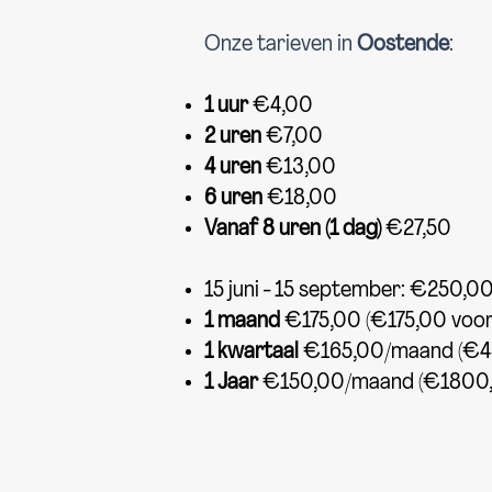
Onze tarieven in
Oostende
:
1 uur
€4,00
2 uren
€7,00
4 uren
€13,00
6 uren
€18,00
Vanaf 8 uren (1 dag)
€27,50
15 juni - 15 september: €250,0
1 maand
€175,00 (€175,00 voora
1 kwartaal
€165,00/maand (€49
1 Jaar
€150,00/maand (€1800,0