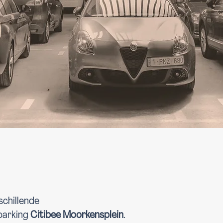
schillende
parking
Citibee Moorkensplein
.