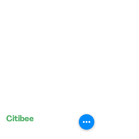
Citibee
Let's shape smart cities
together!