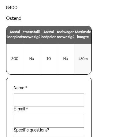
8400
Ostend
Aantal
Fietsenstalling
Aantal
Deelwagens
Maximale
parkeerplaatsen
aanwezig?
laadpalen
aanwezig?
hoogte
200
No
10
No
1.80m
Name
*
E-mail
*
Specific questions?