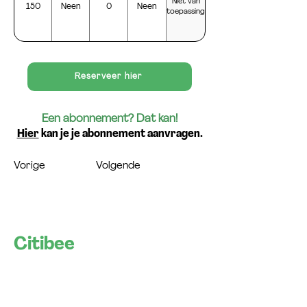
Niet van
150
Neen
0
Neen
toepassing
Reserveer hier
Een abonnement? Dat kan!
Hier
kan je je abonnement aanvragen.
Vorige
Volgende
Citibee
Let's shape smart cities
together!