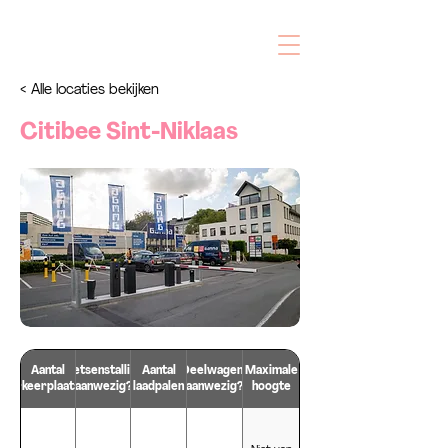
< Alle locaties bekijken
Citibee Sint-Niklaas
Aantal
Fietsenstalling
Aantal
Deelwagens
Maximale
parkeerplaatsen
aanwezig?
laadpalen
aanwezig?
hoogte