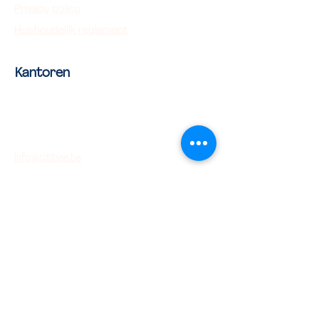
Privacy policy
Huishoudelijk reglement
Kantoren
Van Campstraat 20
B-2060 Antwerpen, België
03/288 28 30
info@citibee.be
IBAN: BE74736060793907
KvK:
0736.640.467
BTW:
BE0736.640.467
Vragen?
Check onze
pagina met veel gestelde vragen
. Je
vindt er een antwoord over de meest
uiteenlopende onderwerpen.